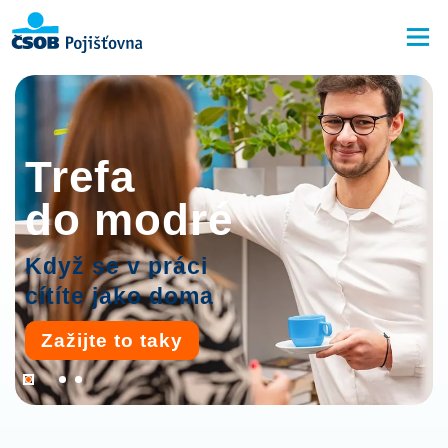
Trefa
do modré
Když se v práci
cítíte jako doma
Zažijte to taky